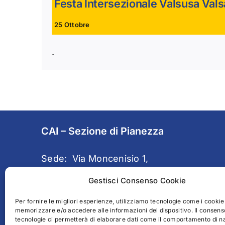
Festa Intersezionale Valsusa Val
25 Ottobre
.
CAI – Sezione di Pianezza
Sede: Via Moncenisio 1,
10044 – PIANEZZA (TO)
Gestisci Consenso Cookie
Email:
caipianezza@gmail.com
Per fornire le migliori esperienze, utilizziamo tecnologie come i cookie
memorizzare e/o accedere alle informazioni del dispositivo. Il consens
tecnologie ci permetterà di elaborare dati come il comportamento di n
PEC:
pianezza@pec.cai.it