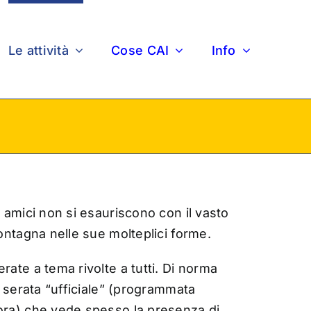
Le attività
Cose CAI
Info
 amici non si esauriscono con il vasto
ontagna nelle sue molteplici forme.
ate a tema rivolte a tutti. Di norma
a serata “ufficiale” (programmata
òra) che vede spesso la presenza di