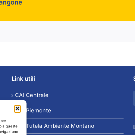
sangone
Link utili
CAI Centrale
CAI Piemonte
 per
CAI Tutela Ambiente Montano
o a queste
avigazione