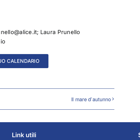
unello@alice.it; Laura Prunello
io
UO CALENDARIO
Il mare d’autunno
Link utili