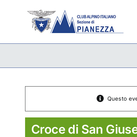
Salta
al
contenuto
Questo eve
Croce di San Gius