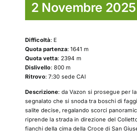
2 Novembre 2025
Difficoltà
: E
Quota partenza
: 1641 m
Quota vetta
: 2394 m
Dislivello
: 800 m
Ritrovo
: 7:30 sede CAI
Descrizione
: da Vazon si prosegue per la
segnalato che si snoda tra boschi di faggi e
salite decise, regalando scorci panoramici 
riprende la strada in direzione del Collet
fianchi della cima della Croce di San Giu