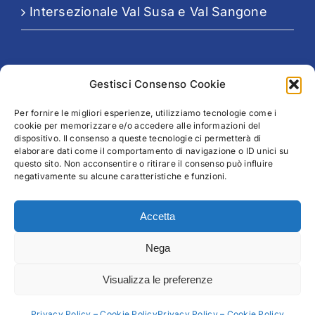
Intersezionale Val Susa e Val Sangone
Seguici su:
Gestisci Consenso Cookie
Per fornire le migliori esperienze, utilizziamo tecnologie come i
cookie per memorizzare e/o accedere alle informazioni del
dispositivo. Il consenso a queste tecnologie ci permetterà di
elaborare dati come il comportamento di navigazione o ID unici su
questo sito. Non acconsentire o ritirare il consenso può influire
negativamente su alcune caratteristiche e funzioni.
Legal
Accetta
Privacy Policy – Cookie Policy
Nega
Visualizza le preferenze
INVENIA
Privacy Policy – Cookie Policy
Privacy Policy – Cookie Policy