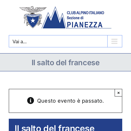
Salta
al
contenuto
Vai a...
Il salto del francese
×
Questo evento è passato.
Il salto del francese