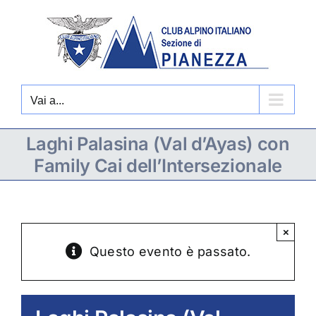
Salta
al
contenuto
Vai a...
Laghi Palasina (Val d’Ayas) con
Family Cai dell’Intersezionale
×
Questo evento è passato.