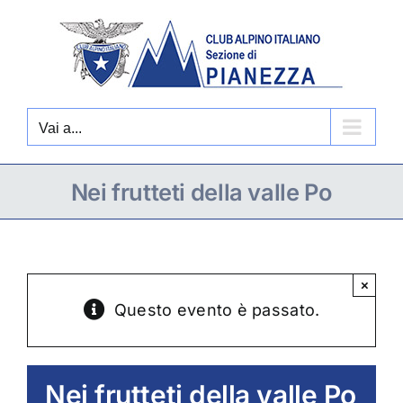
Salta
al
contenuto
Vai a...
Nei frutteti della valle Po
×
Questo evento è passato.
Nei frutteti della valle Po