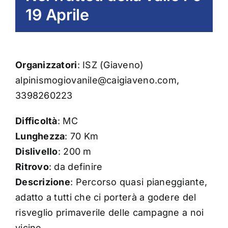
19 Aprile
Organizzatori
: ISZ (Giaveno)
alpinismogiovanile@caigiaveno.com,
3398260223
Difficoltà
: MC
Lunghezza
: 70 Km
Dislivello
: 200 m
Ritrovo
: da definire
Descrizione
: Percorso quasi pianeggiante,
adatto a tutti che ci porterà a godere del
risveglio primaverile delle campagne a noi
vicine.