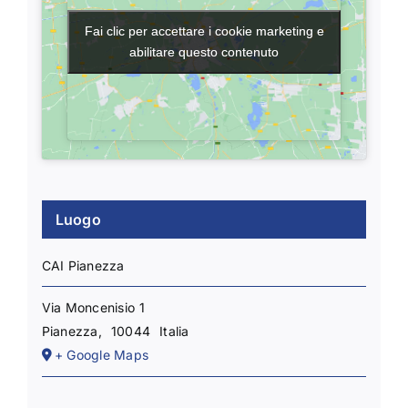
Fai clic per accettare i cookie marketing e
Fai clic per accettare i cookie marketing e
abilitare questo contenuto
abilitare questo contenuto
Luogo
CAI Pianezza
Via Moncenisio 1
Pianezza
,
10044
Italia
+ Google Maps