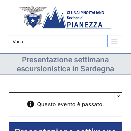
Salta
al
contenuto
Vai a...
Presentazione settimana
escursionistica in Sardegna
×
Questo evento è passato.