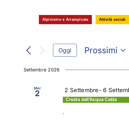
Alpinismo e Arrampicata
Attività sociali
Prossimi
Oggi
Seleziona
la
Settembre 2026
data.
Mer
2 Settembre
-
6 Settem
2
Cresta dell’Acqua Calda
.