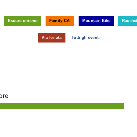
Escursionismo
Family CAI
Mountain Bike
Racchet
Via ferrata
Tutti gli eventi
bre