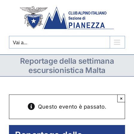
Salta
al
contenuto
Vai a...
Reportage della settimana
escursionistica Malta
×
Questo evento è passato.