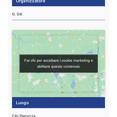
Organizzatore
G. Gili
Fai clic per accettare i cookie marketing e
Fai clic per accettare i cookie marketing e
abilitare questo contenuto
abilitare questo contenuto
Luogo
CAI Pianezza