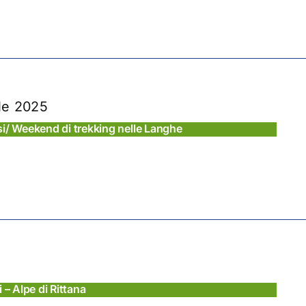
ile 2025
ssi/ Weekend di trekking nelle Langhe
i – Alpe di Rittana