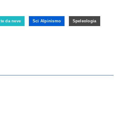
Viste
Viste
Navigazi
Navigaz
te da neve
Sci Alpinismo
Speleologia