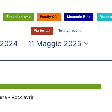
Escursionismo
Family CAI
Mountain Bike
Racchet
Via ferrata
Tutti gli eventi
 2024
 - 
11 Maggio 2025
era - Rocciavrè