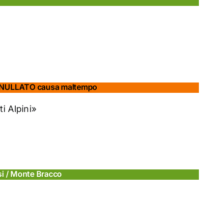
 ANNULLATO causa maltempo
i Alpini»
ssi / Monte Bracco