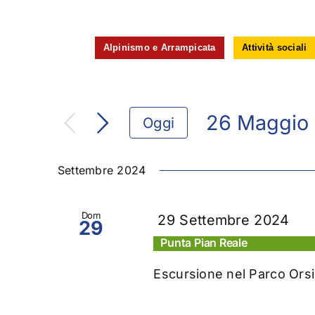
Alpinismo e Arrampicata
Attività sociali
26 Maggio
Oggi
Seleziona
la
Settembre 2024
data.
Dom
29 Settembre 2024
29
Punta Pian Reale
Escursione nel Parco Orsi