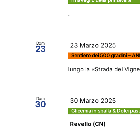
.
Dom
23 Marzo 2025
23
Sentiero dei 500 gradini –
lungo la «Strada dei Vignet
Dom
30 Marzo 2025
30
Glicemia in spalla & Dolci pa
Revello (CN)
.